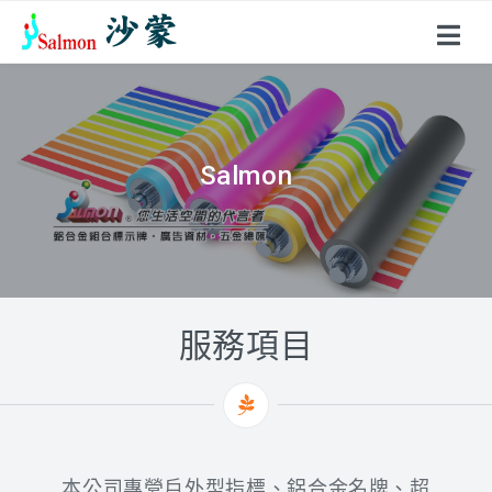
關於沙蒙
產品項目
Salmon
Salmon
戶外型指標
鋁合金名牌
超薄聚光燈
花架、燈箱
服務項目
壓克力製品
標示牌系列
不鏽鋼製品
本公司專營戶外型指標、鋁合金名牌、超