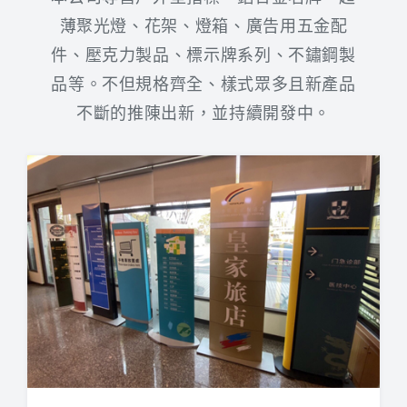
薄聚光燈、花架、燈箱、廣告用五金配
鋁合金指標
件、壓克力製品、標示牌系列、不鏽鋼製
廣告用五金配件
品等。不但規格齊全、樣式眾多且新產品
聯絡專線:(07)751-0043
不斷的推陳出新，並持續開發中。