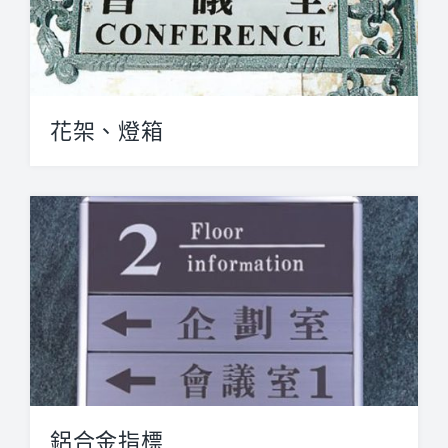
花架、燈箱
歐式藝術花架【花架・看板】 藝術...
鋁合金指標