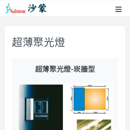
關於沙蒙
產品項目
超薄聚光燈
戶外型指標
鋁合金名牌
超薄聚光燈-崁牆型
超薄聚光燈
花架、燈箱
壓克力製品
標示牌系列
不鏽鋼製品