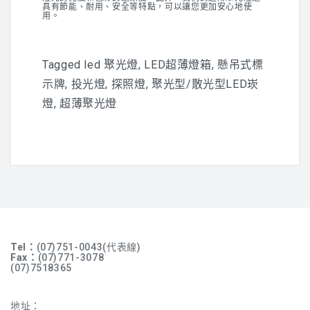
具有節能、耐用、安全等特點，可以讓您更加安心地使
用。
Tagged
led 聚光燈
,
LED超薄燈箱
,
懸吊式標
示牌
,
投光燈
,
探照燈
,
聚光型/散光型LED崁
燈
,
超薄聚光燈
Tel：
(07)751-0043(代表線)
Fax：
(07)771-3078
(07)7518365
地址：