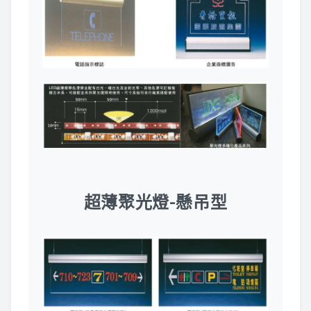
超薄聚光燈-懸吊型