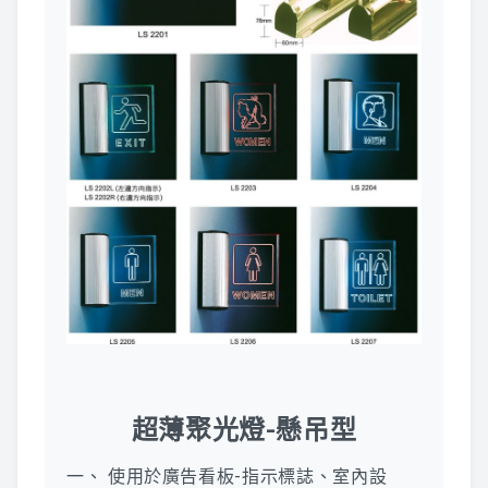
鋁合金指標
廣告用五金配件
聯絡專線:(07)751-0043
超薄聚光燈-懸吊型
一、 使用於廣告看板-指示標誌、室內設