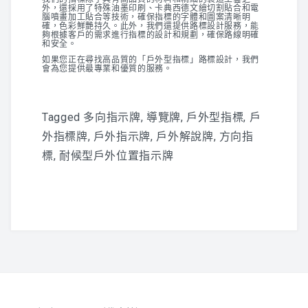
外，還採用了特殊油墨印刷、卡典西德文繪切割貼合和電
腦噴畫加工貼合等技術，確保指標的字體和圖案清晰明
確，色彩鮮艷持久。此外，我們還提供路標設計服務，能
夠根據客戶的需求進行指標的設計和規劃，確保路線明確
和安全。
如果您正在尋找高品質的「戶外型指標」路標設計，我們
會為您提供最專業和優質的服務。
Tagged
多向指示牌
,
導覽牌
,
戶外型指標
,
戶
外指標牌
,
戶外指示牌
,
戶外解說牌
,
方向指
標
,
耐候型戶外位置指示牌