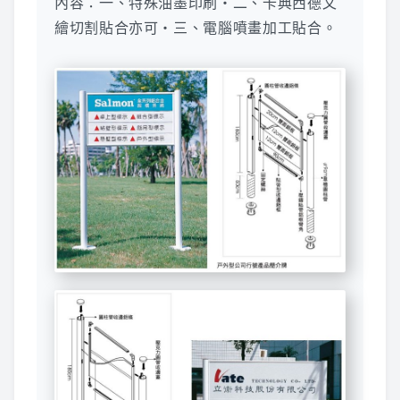
內容：一、特殊油墨印刷‧二、卡典西德文
繪切割貼合亦可‧三、電腦噴畫加工貼合。
鋁合金指標
廣告用五金配件
聯絡專線:(07)751-0043