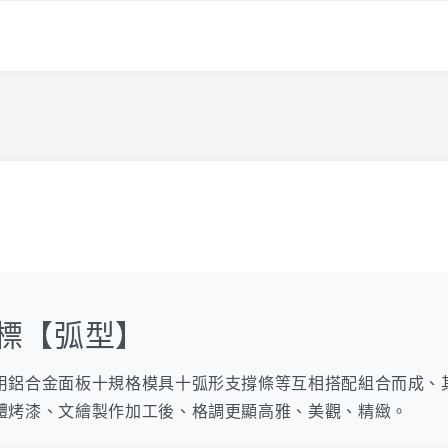
標【弧型】
用鋁合金面板十規格模具十弧形支撐條等互相搭配組合而成、
體烤漆、文繪製作加工後、格調更顯高雅、美觀、精緻。