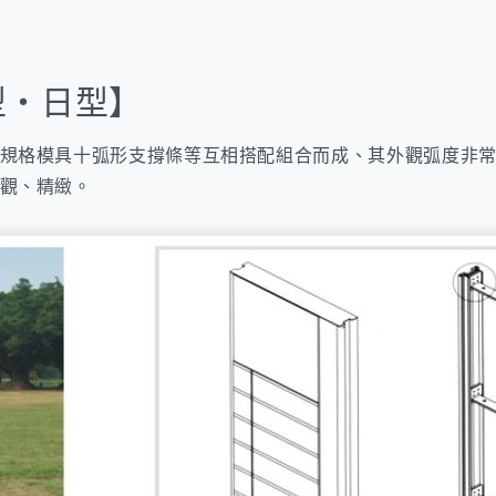
型・日型】
規格模具十弧形支撐條等互相搭配組合而成、其外觀弧度非
觀、精緻。