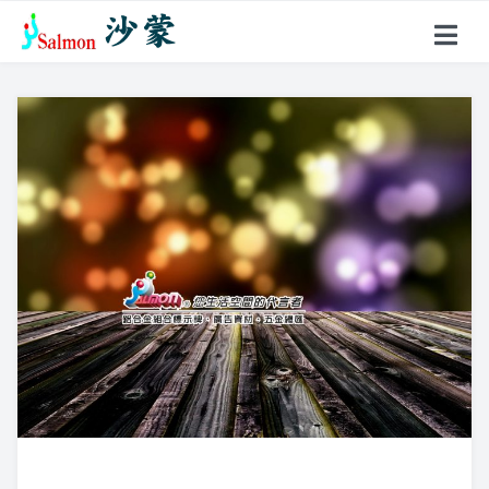
關於沙蒙
產品項目
戶外型指標
鋁合金名牌
超薄聚光燈
花架、燈箱
壓克力製品
標示牌系列
不鏽鋼製品