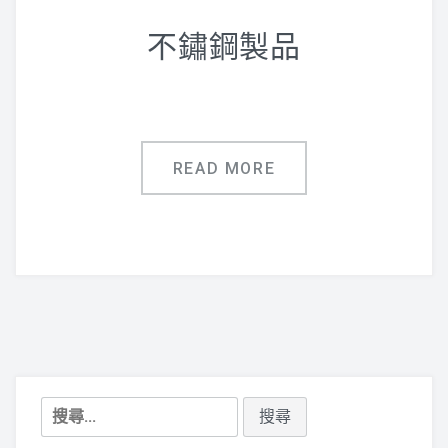
鋁合金指標
不鏽鋼製品
廣告用五金配件
聯絡專線:(07)751-0043
READ MORE
搜
尋