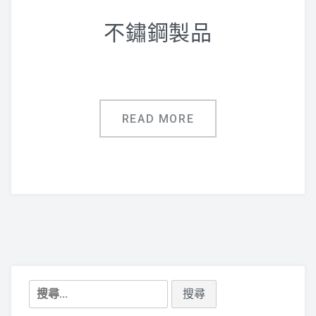
鋁合金指標
不鏽鋼製品
廣告用五金配件
聯絡專線:(07)751-0043
READ MORE
搜
尋