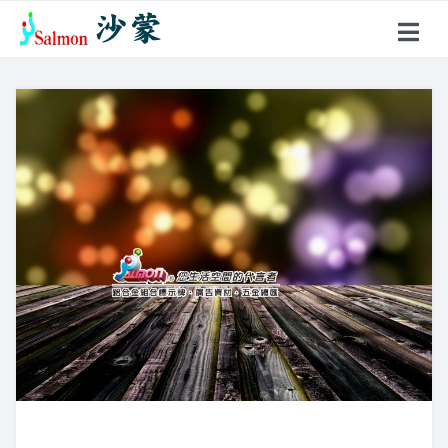
關於沙蒙
產品項目
戶外型指標
鋁合金名牌
超薄聚光燈
花架、燈箱
壓克力製品
標示牌系列
不鏽鋼製品