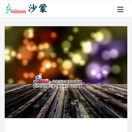
關於沙蒙
產品項目
戶外型指標
鋁合金名牌
超薄聚光燈
花架、燈箱
壓克力製品
標示牌系列
不鏽鋼製品