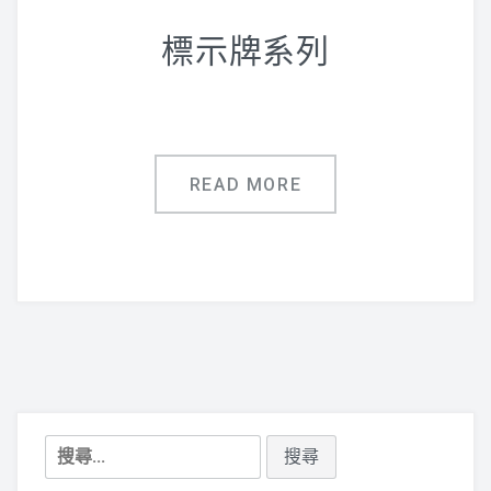
鋁合金指標
標示牌系列
廣告用五金配件
聯絡專線:(07)751-0043
READ MORE
搜
尋