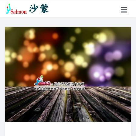
關於沙蒙
產品項目
戶外型指標
鋁合金名牌
超薄聚光燈
花架、燈箱
壓克力製品
標示牌系列
不鏽鋼製品