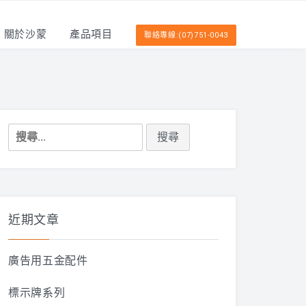
關於沙蒙
產品項目
聯絡專線:(07)751-0043
搜
尋
關
鍵
字:
近期文章
廣告用五金配件
標示牌系列