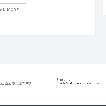
EAD MORE
E-mail：
山區武慶二路250號
mail@salmon-co.com.tw