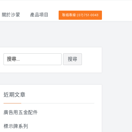
關於沙蒙
產品項目
聯絡專線:(07)751-0043
搜
尋
關
鍵
字:
近期文章
廣告用五金配件
標示牌系列