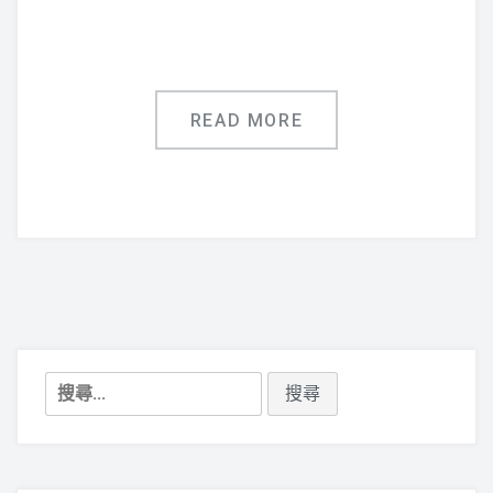
鋁合金指標
廣告用五金配件
READ MORE
聯絡專線:(07)751-0043
搜
尋
關
鍵