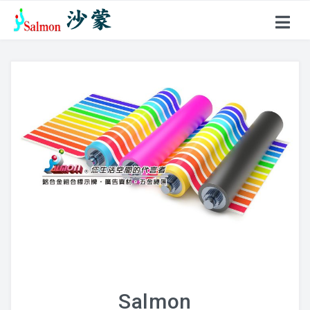
關於沙蒙
產品項目
戶外型指標
鋁合金名牌
超薄聚光燈
花架、燈箱
壓克力製品
標示牌系列
Salmon
不鏽鋼製品