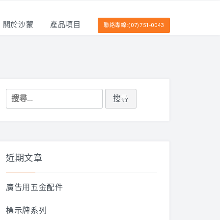
關於沙蒙
產品項目
聯絡專線:(07)751-0043
搜
尋
關
鍵
字:
近期文章
廣告用五金配件
標示牌系列