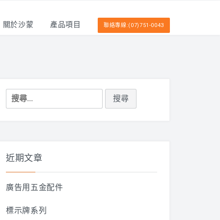
關於沙蒙
產品項目
聯絡專線:(07)751-0043
搜
尋
關
鍵
字:
近期文章
廣告用五金配件
標示牌系列