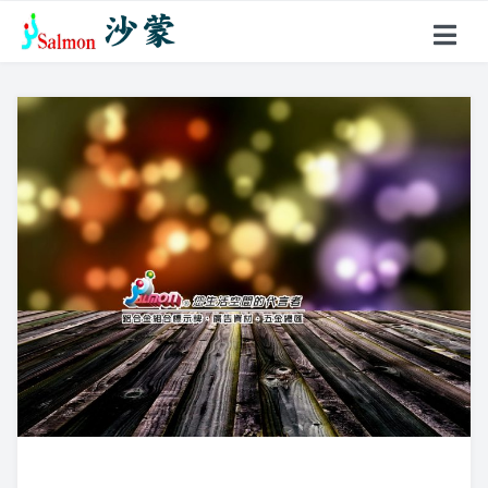
關於沙蒙
產品項目
戶外型指標
鋁合金名牌
超薄聚光燈
花架、燈箱
壓克力製品
標示牌系列
不鏽鋼製品