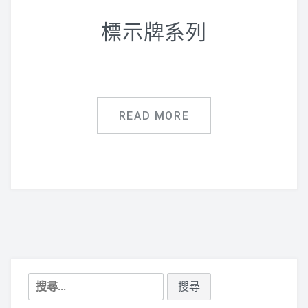
鋁合金指標
標示牌系列
廣告用五金配件
聯絡專線:(07)751-0043
READ MORE
搜
尋