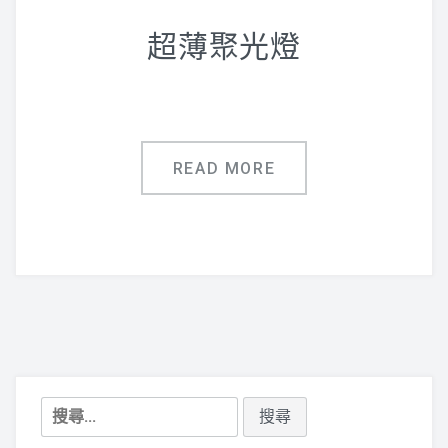
鋁合金指標
超薄聚光燈
廣告用五金配件
聯絡專線:(07)751-0043
READ MORE
搜
尋