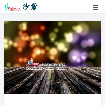
關於沙蒙
產品項目
戶外型指標
鋁合金名牌
超薄聚光燈
花架、燈箱
壓克力製品
標示牌系列
不鏽鋼製品