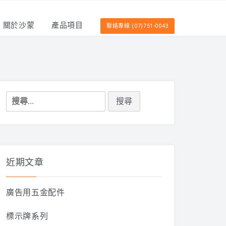
關於沙蒙
產品項目
聯絡專線:(07)751-0043
搜
尋
關
鍵
字:
近期文章
廣告用五金配件
標示牌系列