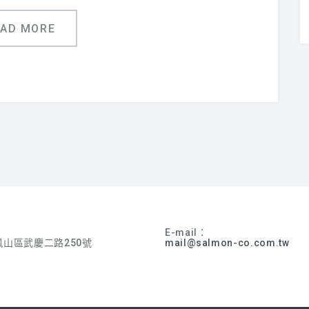
EAD MORE
E-mail：
山區武慶二路250號
mail@salmon-co.com.tw