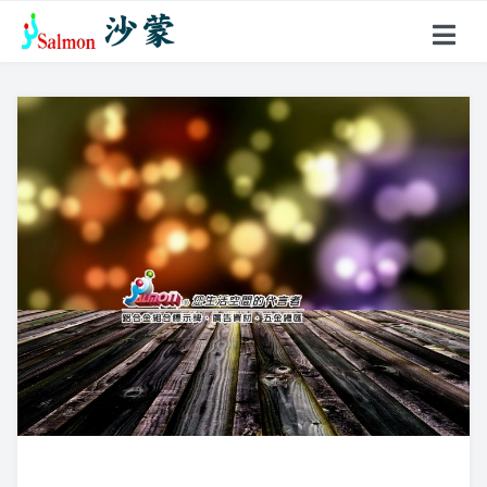
關於沙蒙
產品項目
戶外型指標
鋁合金名牌
超薄聚光燈
花架、燈箱
壓克力製品
標示牌系列
不鏽鋼製品